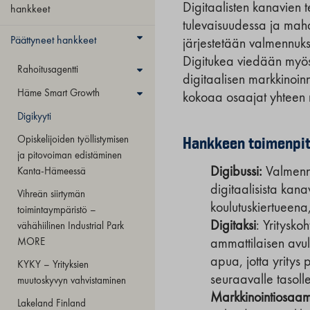
Digitaalisten kanavien 
hankkeet
tulevaisuudessa ja mahd
Päättyneet hankkeet
järjestetään valmennuks
Digitukea viedään myös
Rahoitusagentti
digitaalisen markkinoinn
Häme Smart Growth
kokoaa osaajat yhteen 
Digikyyti
Hankkeen toimenpi
Opiskelijoiden työllistymisen
ja pitovoiman edistäminen
Digibussi:
Valmennu
Kanta-Hämeessä
digitaalisista kana
Vihreän siirtymän
koulutuskiertueena
toimintaympäristö –
Digitaksi
:
Yrityskoh
vähähiilinen Industrial Park
MORE
ammattilaisen avull
apua, jotta yrity
KYKY – Yrityksien
seuraavalle tasolle
muutoskyvyn vahvistaminen
Markkinointiosaam
Lakeland Finland