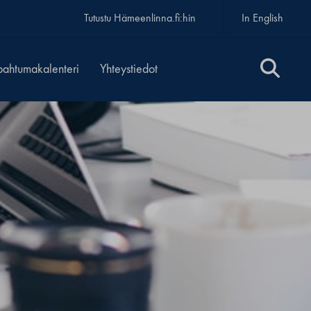
Tutustu Hämeenlinna.fi:hin
In English
pahtumakalenteri
Yhteystiedot