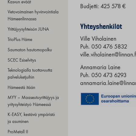
Kasvun eväät
Budjetti: 425 578 €
Vetovoimainen hyvinvointiala
Hämeenlinnassa
Yhteyshenkilöt
Yrittäjyysyhteisön JUNA
Ville Viholainen
TrioPlus Häme
Puh. 050 476 5832
Saumaton hautomopolku
ville.viholainen@linnan.f
SCEC Esiselvitys
Annamaria Laine
Teknologialla tuottavuutta
Puh. 050 473 6293
palveluketjuihin
annamaria.laine@linnan
Hämeestä itään
MYY – Maaseutuyrittäjyys ja
yritysyhteistyö Hämeessä
K-EASY, kestävä ympäristö
ja asuminen
ProMetall II