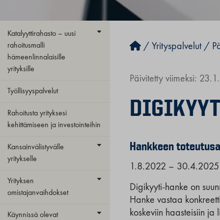
Katalyyttirahasto – uusi
rahoitusmalli
/
Yrityspalvelut
/
Pä
hämeenlinnalaisille
yrityksille
Päivitetty viimeksi: 23.
Työllisyyspalvelut
DIGIKYYT
Rahoitusta yrityksesi
kehittämiseen ja investointeihin
Hankkeen toteutusa
Kansainvälistyvälle
yritykselle
1.8.2022 – 30.4.2025
Yrityksen
Digikyyti-hanke on suunn
omistajanvaihdokset
Hanke vastaa konkreettise
koskeviin haasteisiin ja
Käynnissä olevat