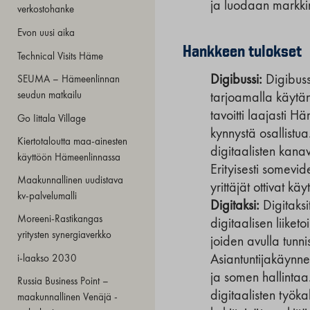
ja luodaan markki
verkostohanke
Evon uusi aika
Hankkeen tulokset
Technical Visits Häme
Digibussi:
Digibussi
SEUMA – Hämeenlinnan
seudun matkailu
tarjoamalla käytän
tavoitti laajasti Hä
Go Iittala Village
kynnystä osallistua
Kiertotaloutta maa-ainesten
digitaalisten kana
käyttöön Hämeenlinnassa
Erityisesti somevid
Maakunnallinen uudistava
yrittäjät ottivat k
kv-palvelumalli
Digitaksi:
Digitaksit
Moreeni-Rastikangas
digitaalisen liiketo
yritysten synergiaverkko
joiden avulla tunnis
i-laakso 2030
Asiantuntijakäynnei
ja somen hallintaa
Russia Business Point –
digitaalisten työk
maakunnallinen Venäjä -