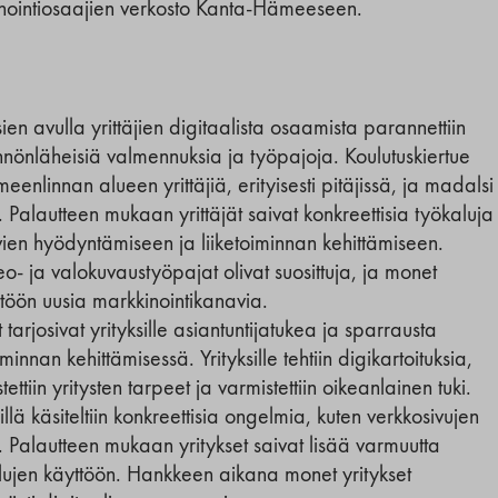
nointiosaajien verkosto Kanta-Hämeeseen.
en avulla yrittäjien digitaalista osaamista parannettiin
nönläheisiä valmennuksia ja työpajoja. Koulutuskiertue
meenlinnan alueen yrittäjiä, erityisesti pitäjissä, ja madalsi
. Palautteen mukaan yrittäjät saivat konkreettisia työkaluja
vien hyödyntämiseen ja liiketoiminnan kehittämiseen.
eo- ja valokuvaustyöpajat olivat suosittuja, ja monet
äyttöön uusia markkinointikanavia.
 tarjosivat yrityksille asiantuntijatukea ja sparrausta
iminnan kehittämisessä. Yrityksille tehtiin digikartoituksia,
tettiin yritysten tarpeet ja varmistettiin oikeanlainen tuki.
llä käsiteltiin konkreettisia ongelmia, kuten verkkosivujen
. Palautteen mukaan yritykset saivat lisää varmuutta
alujen käyttöön. Hankkeen aikana monet yritykset