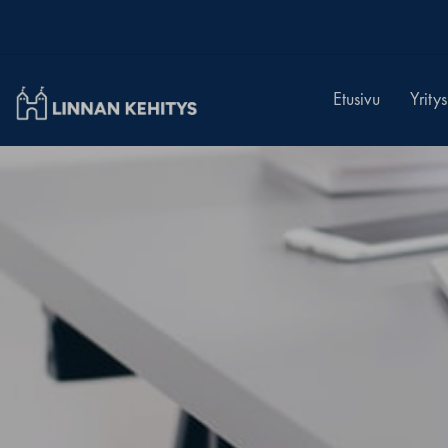
Linnan Kehitys Oy
Etusivu
Yrity