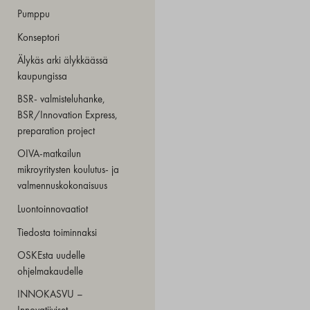
Pumppu
Konseptori
Älykäs arki älykkäässä
kaupungissa
BSR- valmisteluhanke,
BSR/Innovation Express,
preparation project
OIVA-matkailun
mikroyritysten koulutus- ja
valmennuskokonaisuus
Luontoinnovaatiot
Tiedosta toiminnaksi
OSKEsta uudelle
ohjelmakaudelle
INNOKASVU –