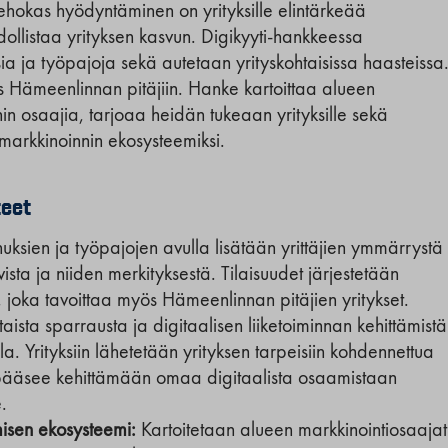
tehokas hyödyntäminen on yrityksille elintärkeää
ollistaa yrityksen kasvun. Digikyyti-hankkeessa
ia ja työpajoja sekä autetaan yrityskohtaisissa haasteissa
 Hämeenlinnan pitäjiin. Hanke kartoittaa alueen
in osaajia, tarjoaa heidän tukeaan yrityksille sekä
markkinoinnin ekosysteemiksi.
teet
ksien ja työpajojen avulla lisätään yrittäjien ymmärrystä
vista ja niiden merkityksestä. Tilaisuudet järjestetään
, joka tavoittaa myös Hämeenlinnan pitäjien yritykset.
taista sparrausta ja digitaalisen liiketoiminnan kehittämistä
a. Yrityksiin lähetetään yrityksen tarpeisiin kohdennettua
s pääsee kehittämään omaa digitaalista osaamistaan
.
isen ekosysteemi:
Kartoitetaan alueen markkinointiosaajat