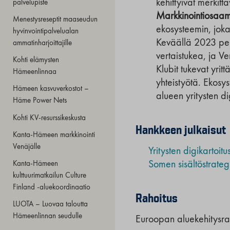
kehittyivät merkitt
palvelupiste
Markkinointiosaam
Menestysreseptit maaseudun
ekosysteemin, joka 
hyvinvointipalvelualan
Keväällä 2023 perus
ammatinharjoittajille
vertaistukea, ja V
Kohti elämysten
Klubit tukevat yrit
Hämeenlinnaa
yhteistyötä. Ekosys
Hämeen kasvuverkostot –
alueen yritysten d
Häme Power Nets
Kohti KV-resurssikeskusta
Hankkeen julkaisut
Kanta-Hämeen markkinointi
Venäjälle
Yritysten digikartoitu
Kanta-Hämeen
Somen sisältöstrategi
kulttuurimatkailun Culture
Finland -aluekoordinaatio
Rahoitus
LUOTA – Luovaa taloutta
Hämeenlinnan seudulle
Euroopan aluekehitysra