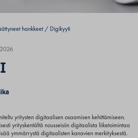
ättyneet hankkeet
/
Digikyyti
1.2026
I
ika
iteltu yritysten digitaalisen osaamisen kehittämiseen.
sti yrityskentältä nousseisiin digitaalista liiketoimintaa
 lisää ymmärrystä digitaalisten kanavien merkityksestä.