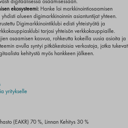
ävästi digitaalisessa osaamisessaan.
isen ekosysteemi:
Hanke loi markkinointiosaamisen
yhdisti alueen digimarkkinoinnin asiantuntijat yhteen.
tettu Digimarkkinointiklubi edisti yhteistyötä ja
erkkokauppiasklubi tarjosi yhteisön verkkokauppiaille.
täjien osaamisen kasvua, rohkeutta kokeilla uusia asioita ja
teemin avulla syntyi pitkäkestoisia verkostoja, jotka tukevat
igitaalista kehitystä myös hankkeen jälkeen.
s
a yritykselle
hasto (EAKR) 70 %, Linnan Kehitys 30 %