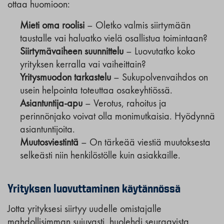
ottaa huomioon:
Mieti oma roolisi
– Oletko valmis siirtymään
taustalle vai haluatko vielä osallistua toimintaan?
Siirtymävaiheen suunnittelu
– Luovutatko koko
yrityksen kerralla vai vaiheittain?
Yritysmuodon tarkastelu
– Sukupolvenvaihdos on
usein helpointa toteuttaa osakeyhtiössä.
Asiantuntija-apu
– Verotus, rahoitus ja
perinnönjako voivat olla monimutkaisia. Hyödynnä
asiantuntijoita.
Muutosviestintä
– On tärkeää viestiä muutoksesta
selkeästi niin henkilöstölle kuin asiakkaille.
Yrityksen luovuttaminen käytännössä
Jotta yrityksesi siirtyy uudelle omistajalle
mahdollisimman sujuvasti, huolehdi seuraavista