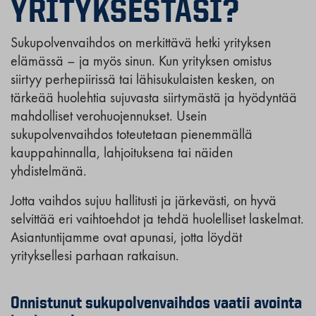
YRITYKSESTÄSI?
Sukupolvenvaihdos on merkittävä hetki yrityksen
elämässä – ja myös sinun. Kun yrityksen omistus
siirtyy perhepiirissä tai lähisukulaisten kesken, on
tärkeää huolehtia sujuvasta siirtymästä ja hyödyntää
mahdolliset verohuojennukset. Usein
sukupolvenvaihdos toteutetaan pienemmällä
kauppahinnalla, lahjoituksena tai näiden
yhdistelmänä.
Jotta vaihdos sujuu hallitusti ja järkevästi, on hyvä
selvittää eri vaihtoehdot ja tehdä huolelliset laskelmat.
Asiantuntijamme ovat apunasi, jotta löydät
yrityksellesi parhaan ratkaisun.
Onnistunut sukupolvenvaihdos vaatii avointa