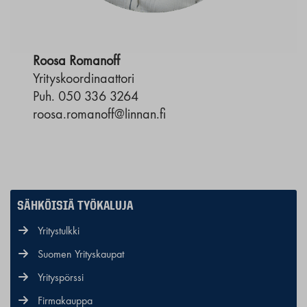
Roosa Romanoff
Yrityskoordinaattori
Puh. 050 336 3264
roosa.romanoff@linnan.fi
SÄHKÖISIÄ TYÖKALUJA
Yritystulkki
Suomen Yrityskaupat
Yrityspörssi
Firmakauppa