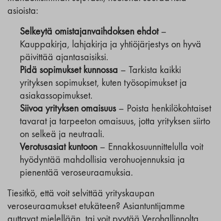
asioista:
Selkeytä omistajanvaihdoksen ehdot
–
Kauppakirja, lahjakirja ja yhtiöjärjestys on hyvä
päivittää ajantasaisiksi.
Pidä sopimukset kunnossa
– Tarkista kaikki
yrityksen sopimukset, kuten työsopimukset ja
asiakassopimukset.
Siivoa yrityksen omaisuus
– Poista henkilökohtaiset
tavarat ja tarpeeton omaisuus, jotta yrityksen siirto
on selkeä ja neutraali.
Verotusasiat kuntoon
– Ennakkosuunnittelulla voit
hyödyntää mahdollisia verohuojennuksia ja
pienentää veroseuraamuksia.
Tiesitkö, että voit selvittää yrityskaupan
veroseuraamukset etukäteen? Asiantuntijamme
auttavat mielellään, tai voit pyytää Verohallinnolta