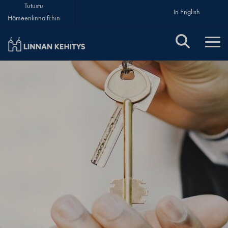
Tutustu
In English
Hämeenlinna.fi:hin
Linnan Kehitys Oy