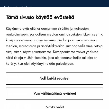
Tietosuojaselosteet
Tämä sivusto käyttää evästeitä
Näytä omat evästeasetukseni
© 2026 Hämeenlinnan kaupunki
Käytämme evästeitä tarjoamamme sisällön ja mainosten
räätälöimiseen, sosiaalisen median ominaisuuksien tukemiseen ja
Oikopolut
kävijämäärämme analysoimiseen. Lisäksi jaamme sosiaalisen
median, mainosalan ja analytiikka-alan kumppaneillemme tietoja
Yhteystiedot
siitä, miten käytät sivustoamme. Kumppanimme voivat yhdistää
näitä tietoja muihin tietoihin, joita olet antanut heille tai joita on
Laskutus ja verkkolaskuosoite
kerätty, kun olet käyttänyt heidän palvelujaan.
Toimitilarekisteri
Yritysrekisteri
Salli kaikki evästeet
Palaute
Vain välttämättömät evästeet
Tilaa uutiskirje
Näytä tiedot