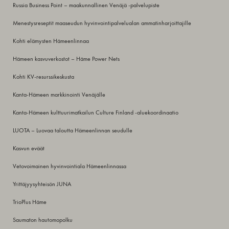
Russia Business Point – maakunnallinen Venäjä -palvelupiste
Menestysreseptit maaseudun hyvinvointipalvelualan ammatinharjoittajille
Kohti elämysten Hämeenlinnaa
Hämeen kasvuverkostot – Häme Power Nets
Kohti KV-resurssikeskusta
Kanta-Hämeen markkinointi Venäjälle
Kanta-Hämeen kulttuurimatkailun Culture Finland -aluekoordinaatio
LUOTA – Luovaa taloutta Hämeenlinnan seudulle
Kasvun eväät
Vetovoimainen hyvinvointiala Hämeenlinnassa
Yrittäjyysyhteisön JUNA
TrioPlus Häme
Saumaton hautomopolku