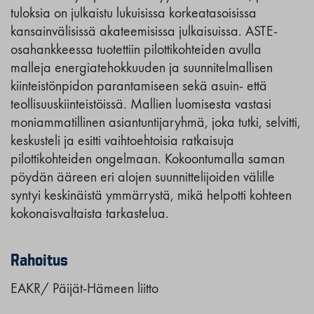
tuloksia on julkaistu lukuisissa korkeatasoisissa
kansainvälisissä akateemisissa julkaisuissa. ASTE-
osahankkeessa tuotettiin pilottikohteiden avulla
malleja energiatehokkuuden ja suunnitelmallisen
kiinteistönpidon parantamiseen sekä asuin- että
teollisuuskiinteistöissä. Mallien luomisesta vastasi
moniammatillinen asiantuntijaryhmä, joka tutki, selvitti,
keskusteli ja esitti vaihtoehtoisia ratkaisuja
pilottikohteiden ongelmaan. Kokoontumalla saman
pöydän ääreen eri alojen suunnittelijoiden välille
syntyi keskinäistä ymmärrystä, mikä helpotti kohteen
kokonaisvaltaista tarkastelua.
Rahoitus
EAKR/ Päijät-Hämeen liitto