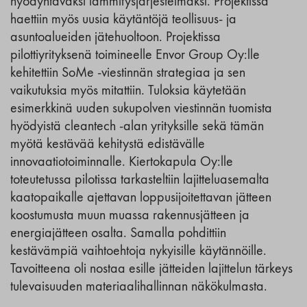
hyödyntäväksi lämmitysjärjestelmäksi. Projektissa
haettiin myös uusia käytäntöjä teollisuus- ja
asuntoalueiden jätehuoltoon. Projektissa
pilottiyrityksenä toimineelle Envor Group Oy:lle
kehitettiin SoMe -viestinnän strategiaa ja sen
vaikutuksia myös mitattiin. Tuloksia käytetään
esimerkkinä uuden sukupolven viestinnän tuomista
hyödyistä cleantech -alan yrityksille sekä tämän
myötä kestävää kehitystä edistävälle
innovaatiotoiminnalle. Kiertokapula Oy:lle
toteutetussa pilotissa tarkasteltiin lajitteluasemalta
kaatopaikalle ajettavan loppusijoitettavan jätteen
koostumusta muun muassa rakennusjätteen ja
energiajätteen osalta. Samalla pohdittiin
kestävämpiä vaihtoehtoja nykyisille käytännöille.
Tavoitteena oli nostaa esille jätteiden lajittelun tärkeys
tulevaisuuden materiaalihallinnan näkökulmasta.