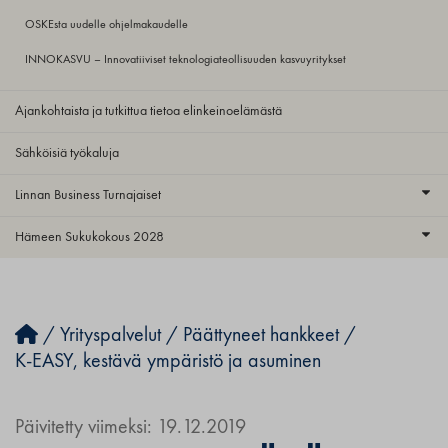
OSKEsta uudelle ohjelmakaudelle
INNOKASVU – Innovatiiviset teknologiateollisuuden kasvuyritykset
Ajankohtaista ja tutkittua tietoa elinkeinoelämästä
Sähköisiä työkaluja
Linnan Business Turnajaiset
Hämeen Sukukokous 2028
/
Yrityspalvelut
/
Päättyneet hankkeet
/
K-EASY, kestävä ympäristö ja asuminen
Päivitetty viimeksi: 19.12.2019