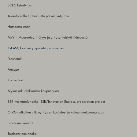
SCEC Esiselvitys
Teknologialla tuottavuutta palveluketjuihin
Hämeestä itään
MYY – Maaseutuyrittäjyys ja yritysyhteistyö Hämeessä
K-EASY, kestävä ympäristö ja asuminen
ProMetall II
Pumppu
Konseptori
Älykäs arki älykkäässä kaupungissa
BSR- valmisteluhanke, BSR/Innovation Express, preparation project
OIVA-matkailun mikroyritysten koulutus- ja valmennuskokonaisuus
Luontoinnovaatiot
Tiedosta toiminnaksi