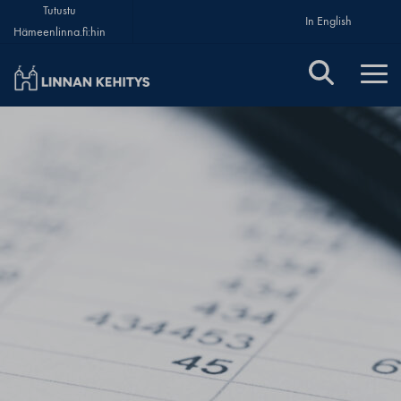
Tutustu
In English
Hämeenlinna.fi:hin
Linnan Kehitys Oy