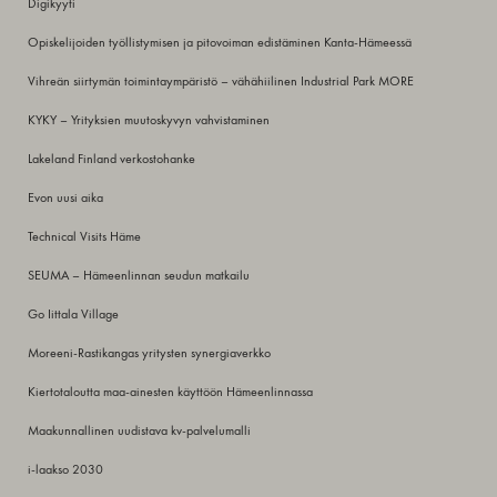
Digikyyti
Opiskelijoiden työllistymisen ja pitovoiman edistäminen Kanta-Hämeessä
Vihreän siirtymän toimintaympäristö – vähähiilinen Industrial Park MORE
KYKY – Yrityksien muutoskyvyn vahvistaminen
Lakeland Finland verkostohanke
Evon uusi aika
Technical Visits Häme
SEUMA – Hämeenlinnan seudun matkailu
Go Iittala Village
Moreeni-Rastikangas yritysten synergiaverkko
Kiertotaloutta maa-ainesten käyttöön Hämeenlinnassa
Maakunnallinen uudistava kv-palvelumalli
i-laakso 2030