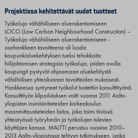
Projektissa kehitettävät uudet tuotteet
Työkaluja vähähiiliseen aluerakentamiseen
LOCO (Low Carbon Neighbourhood Construction) –
Työkaluja vähähiiliseen aluerakentamiseen -
osahankkeen tavoitteena oli luoda
kaupunkialuekehityksen tueksi tehokkaita
hiilijohtamisen strategisia työkaluja, joiden avulla
kaupungit pystyvät ohjaamaan aluekehitystä
vähähiilisen yhteiskunnan tavoitteiden mukaisesti.
Hankkeessa syntyneet työkalut tuotettiin konsulttityönä.
Konsulttityön kilpailutuksen voitti vuonna 2011 Aalto-
yliopiston insinööritieteiden korkeakoulun
maanmittaustieteiden laitos, joka toimi tiiviissä
yhteistyössä työryhmän ja työkalujen tulevien
käyttäjien kanssa. MALTTI perustuu vuosina 2010–
2013 Aalto-yliopistossa tehtyyn tutkimukseen, jonka