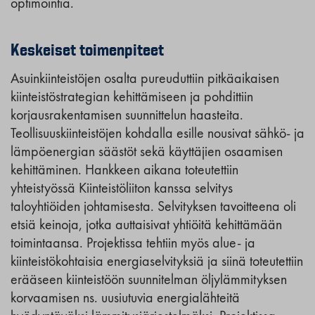
optimointia.
Keskeiset toimenpiteet
Asuinkiinteistöjen osalta pureuduttiin pitkäaikaisen
kiinteistöstrategian kehittämiseen ja pohdittiin
korjausrakentamisen suunnittelun haasteita.
Teollisuuskiinteistöjen kohdalla esille nousivat sähkö- ja
lämpöenergian säästöt sekä käyttäjien osaamisen
kehittäminen. Hankkeen aikana toteutettiin
yhteistyössä Kiinteistöliiton kanssa selvitys
taloyhtiöiden johtamisesta. Selvityksen tavoitteena oli
etsiä keinoja, jotka auttaisivat yhtiöitä kehittämään
toimintaansa. Projektissa tehtiin myös alue- ja
kiinteistökohtaisia energiaselvityksiä ja siinä toteutettiin
erääseen kiinteistöön suunnitelman öljylämmityksen
korvaamisen ns. uusiutuvia energialähteitä