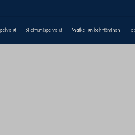
spalvelut
Sijoittumispalvelut
Matkailun kehittäminen
Ta