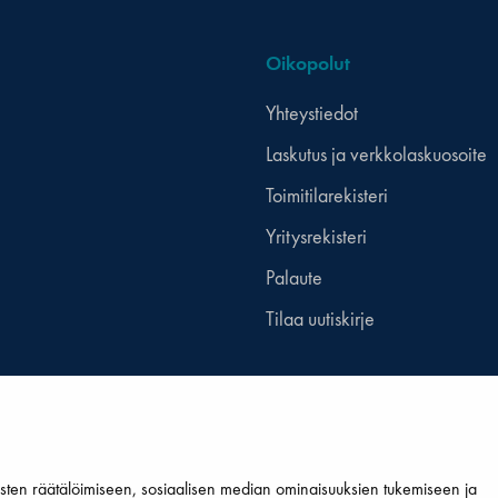
Oikopolut
Yhteystiedot
Laskutus ja verkkolaskuosoite
Toimitilarekisteri
Yritysrekisteri
Palaute
Tilaa uutiskirje
ten räätälöimiseen, sosiaalisen median ominaisuuksien tukemiseen ja