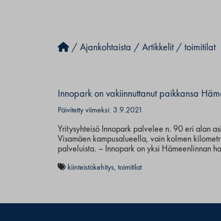
/
Ajankohtaista
/
Artikkelit
/
toimitilat
Innopark on vakiinnuttanut paikkansa Hä
Päivitetty viimeksi: 3.9.2021
Yritysyhteisö Innopark palvelee n. 90 eri alan 
Visamäen kampusalueella, vain kolmen kilometr
palveluista. – Innopark on yksi Hämeenlinnan hal
kiinteistökehitys
,
toimitilat