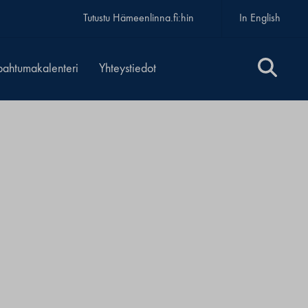
Tutustu Hämeenlinna.fi:hin
In English
pahtumakalenteri
Yhteystiedot