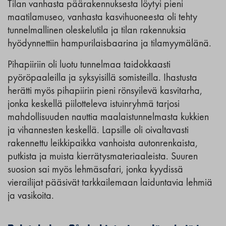
Tilan vanhasta päärakennuksesta löytyi pieni
maatilamuseo, vanhasta kasvihuoneesta oli tehty
tunnelmallinen oleskelutila ja tilan rakennuksia
hyödynnettiin hampurilaisbaarina ja tilamyymälänä.
Pihapiiriin oli luotu tunnelmaa taidokkaasti
pyöröpaaleilla ja syksyisillä somisteilla. Ihastusta
herätti myös pihapiirin pieni rönsyilevä kasvitarha,
jonka keskellä piilotteleva istuinryhmä tarjosi
mahdollisuuden nauttia maalaistunnelmasta kukkien
ja vihannesten keskellä. Lapsille oli oivaltavasti
rakennettu leikkipaikka vanhoista autonrenkaista,
putkista ja muista kierrätysmateriaaleista. Suuren
suosion sai myös lehmäsafari, jonka kyydissä
vierailijat pääsivät tarkkailemaan laiduntavia lehmiä
ja vasikoita.