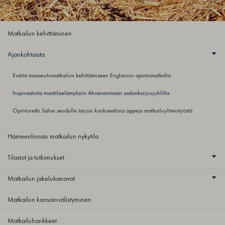
Matkailun kehittäminen
Ajankohtaista
Eväitä maaseutumatkailun kehittämiseen Englannin opintomatkalta
Inspiraatiota maatilaelämyksiin Ahvenanmaan sadonkorjuujuhlilta
Opintoretki Salon seudulle tarjosi konkreettisia oppeja matkailuyhteistyöstä
Hämeenlinnan matkailun nykytila
Tilastot ja tutkimukset
Matkailun jakelukanavat
Matkailun kansainvälistyminen
Matkailuhankkeet