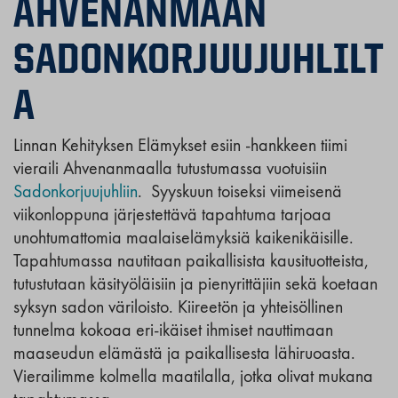
AHVENANMAAN
SADONKORJUUJUHLILT
A
Linnan Kehityksen Elämykset esiin -hankkeen tiimi
vieraili Ahvenanmaalla tutustumassa vuotuisiin
Sadonkorjuujuhliin
. Syyskuun toiseksi viimeisenä
viikonloppuna järjestettävä tapahtuma tarjoaa
unohtumattomia maalaiselämyksiä kaikenikäisille.
Tapahtumassa nautitaan paikallisista kausituotteista,
tutustutaan käsityöläisiin ja pienyrittäjiin sekä koetaan
syksyn sadon väriloisto. Kiireetön ja yhteisöllinen
tunnelma kokoaa eri-ikäiset ihmiset nauttimaan
maaseudun elämästä ja paikallisesta lähiruoasta.
Vierailimme kolmella maatilalla, jotka olivat mukana