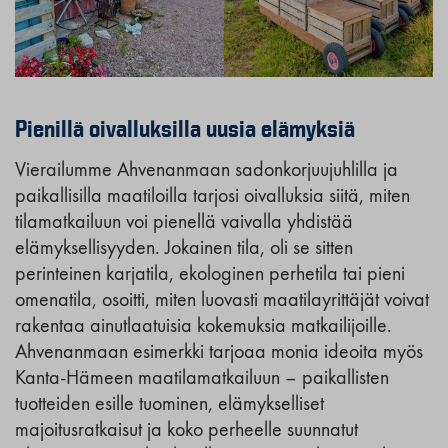
Pienillä oivalluksilla uusia elämyksiä
Vierailumme Ahvenanmaan sadonkorjuujuhlilla ja
paikallisilla maatiloilla tarjosi oivalluksia siitä, miten
tilamatkailuun voi pienellä vaivalla yhdistää
elämyksellisyyden. Jokainen tila, oli se sitten
perinteinen karjatila, ekologinen perhetila tai pieni
omenatila, osoitti, miten luovasti maatilayrittäjät voivat
rakentaa ainutlaatuisia kokemuksia matkailijoille.
Ahvenanmaan esimerkki tarjoaa monia ideoita myös
Kanta-Hämeen maatilamatkailuun – paikallisten
tuotteiden esille tuominen, elämykselliset
majoitusratkaisut ja koko perheelle suunnatut