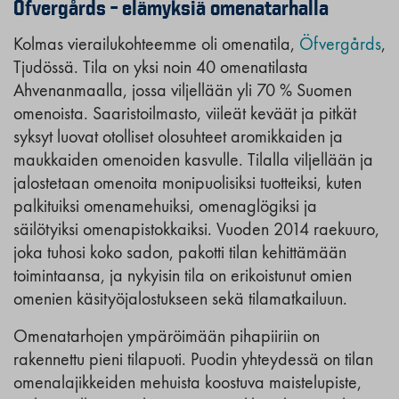
Öfvergårds – elämyksiä omenatarhalla
Kolmas vierailukohteemme oli omenatila,
Öfvergårds
,
Tjudössä. Tila on yksi noin 40 omenatilasta
Ahvenanmaalla, jossa viljellään yli 70 % Suomen
omenoista. Saaristoilmasto, viileät keväät ja pitkät
syksyt luovat otolliset olosuhteet aromikkaiden ja
maukkaiden omenoiden kasvulle. Tilalla viljellään ja
jalostetaan omenoita monipuolisiksi tuotteiksi, kuten
palkituiksi omenamehuiksi, omenaglögiksi ja
säilötyiksi omenapistokkaiksi. Vuoden 2014 raekuuro,
joka tuhosi koko sadon, pakotti tilan kehittämään
toimintaansa, ja nykyisin tila on erikoistunut omien
omenien käsityöjalostukseen sekä tilamatkailuun.
Omenatarhojen ympäröimään pihapiiriin on
rakennettu pieni tilapuoti. Puodin yhteydessä on tilan
omenalajikkeiden mehuista koostuva maistelupiste,