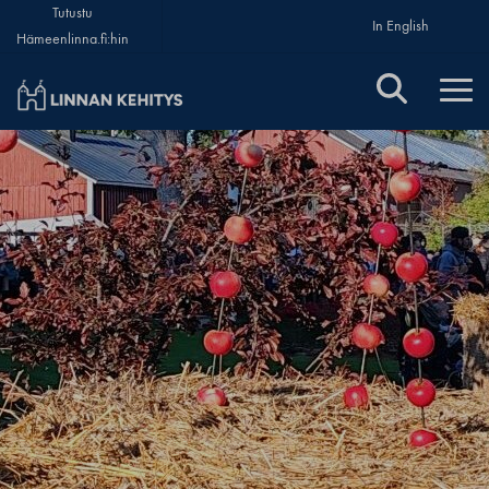
Tutustu
In English
Hämeenlinna.fi:hin
Linnan Kehitys Oy