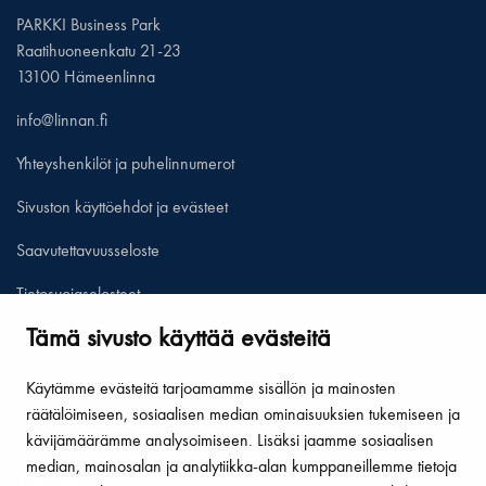
PARKKI Business Park
Raatihuoneenkatu 21-23
13100 Hämeenlinna
info@linnan.fi
Yhteyshenkilöt ja puhelinnumerot
Sivuston käyttöehdot ja evästeet
Saavutettavuusseloste
Tietosuojaselosteet
Tämä sivusto käyttää evästeitä
Näytä omat evästeasetukseni
© 2026 Hämeenlinnan kaupunki
Käytämme evästeitä tarjoamamme sisällön ja mainosten
räätälöimiseen, sosiaalisen median ominaisuuksien tukemiseen ja
Oikopolut
kävijämäärämme analysoimiseen. Lisäksi jaamme sosiaalisen
median, mainosalan ja analytiikka-alan kumppaneillemme tietoja
Yhteystiedot