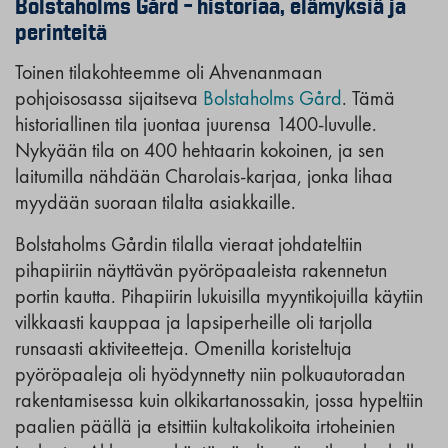
Bolstaholms Gård – historiaa, elämyksiä ja
perinteitä
Toinen tilakohteemme oli Ahvenanmaan
pohjoisosassa sijaitseva
Bolstaholms Gård
. Tämä
historiallinen tila juontaa juurensa 1400-luvulle.
Nykyään tila on 400 hehtaarin kokoinen, ja sen
laitumilla nähdään Charolais-karjaa, jonka lihaa
myydään suoraan tilalta asiakkaille.
Bolstaholms Gårdin tilalla vieraat johdateltiin
pihapiiriin näyttävän pyöröpaaleista rakennetun
portin kautta. Pihapiirin lukuisilla myyntikojuilla käytiin
vilkkaasti kauppaa ja lapsiperheille oli tarjolla
runsaasti aktiviteetteja. Omenilla koristeltuja
pyöröpaaleja oli hyödynnetty niin polkuautoradan
rakentamisessa kuin olkikartanossakin, jossa hypeltiin
paalien päällä ja etsittiin kultakolikoita irtoheinien