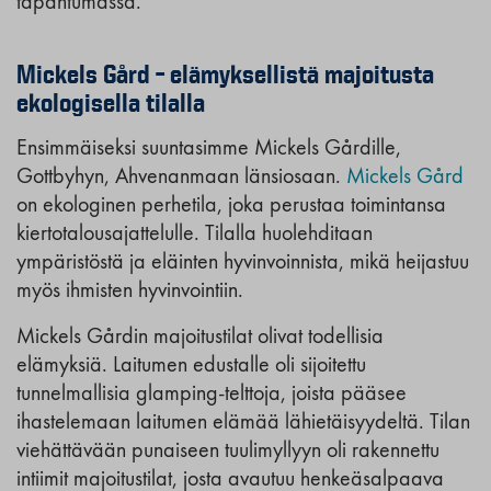
tapahtumassa.
Mickels Gård – elämyksellistä majoitusta
ekologisella tilalla
Ensimmäiseksi suuntasimme Mickels Gårdille,
Gottbyhyn, Ahvenanmaan länsiosaan.
Mickels Gård
on ekologinen perhetila, joka perustaa toimintansa
kiertotalousajattelulle. Tilalla huolehditaan
ympäristöstä ja eläinten hyvinvoinnista, mikä heijastuu
myös ihmisten hyvinvointiin.
Mickels Gårdin majoitustilat olivat todellisia
elämyksiä. Laitumen edustalle oli sijoitettu
tunnelmallisia glamping-telttoja, joista pääsee
ihastelemaan laitumen elämää lähietäisyydeltä. Tilan
viehättävään punaiseen tuulimyllyyn oli rakennettu
intiimit majoitustilat, josta avautuu henkeäsalpaava