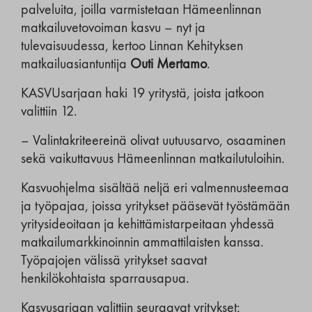
palveluita, joilla varmistetaan Hämeenlinnan
matkailuvetovoiman kasvu – nyt ja
tulevaisuudessa, kertoo Linnan Kehityksen
matkailuasiantuntija
Outi Mertamo
.
KASVUsarjaan haki 19 yritystä, joista jatkoon
valittiin 12.
– Valintakriteereinä olivat uutuusarvo, osaaminen
sekä vaikuttavuus Hämeenlinnan matkailutuloihin.
Kasvuohjelma sisältää neljä eri valmennusteemaa
ja työpajaa, joissa yritykset pääsevät työstämään
yritysideoitaan ja kehittämistarpeitaan yhdessä
matkailumarkkinoinnin ammattilaisten kanssa.
Työpajojen välissä yritykset saavat
henkilökohtaista sparrausapua.
Kasvusarjaan valittiin seuraavat yritykset: