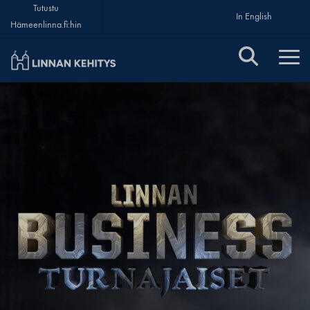
Tutustu
In English
Hämeenlinna.fi:hin
Linnan Kehitys Oy