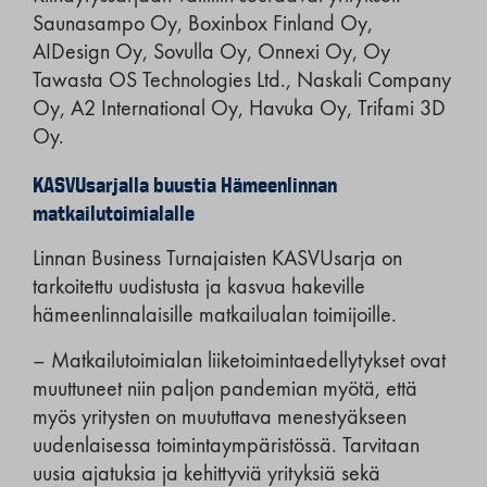
Saunasampo Oy, Boxinbox Finland Oy,
AIDesign Oy, Sovulla Oy, Onnexi Oy, Oy
Tawasta OS Technologies Ltd., Naskali Company
Oy, A2 International Oy, Havuka Oy, Trifami 3D
Oy.
KASVUsarjalla buustia Hämeenlinnan
matkailutoimialalle
Linnan Business Turnajaisten KASVUsarja on
tarkoitettu uudistusta ja kasvua hakeville
hämeenlinnalaisille matkailualan toimijoille.
– Matkailutoimialan liiketoimintaedellytykset ovat
muuttuneet niin paljon pandemian myötä, että
myös yritysten on muututtava menestyäkseen
uudenlaisessa toimintaympäristössä. Tarvitaan
uusia ajatuksia ja kehittyviä yrityksiä sekä