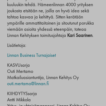
kuuluukin tehdä. Hämeenlinnan 4000 yrityksen
joukosta etsitään ne, joilla on hyvä idea sekä
tahtoa kasvaa ja kehittyä. Sitten kerätään
ympärille ammattitaitoinen ja sitoutunut porukka
viemään asioita yhdessä eteenpäin, toteaa
Linnan Kehityksen toimitusjohtaja
Kari Saarinen
.
Lisätietoja:
Linnan Business Turnajaiset
KASVUsarja
Outi Mertamo
Matkailuasiantuntija, Linnan Kehitys Oy
outi.mertamo@linnan.fi
KIIHDYTYSsarja
Antti Mikkola