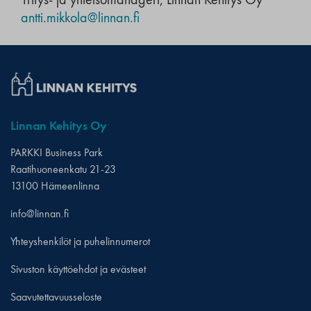
Yritys- ja yhteisömanageri, Linnan Kehitys Oy
antti.mikkola@linnan.fi
Linnan Kehitys Oy
PARKKI Business Park
Raatihuoneenkatu 21-23
13100 Hämeenlinna
info@linnan.fi
Yhteyshenkilöt ja puhelinnumerot
Sivuston käyttöehdot ja evästeet
Saavutettavuusseloste