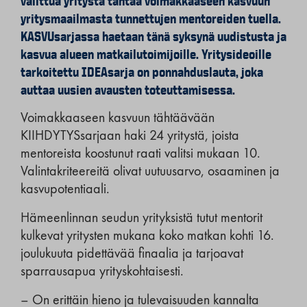
valittua yritystä tähtää voimakkaaseen kasvuun
yritysmaailmasta tunnettujen mentoreiden tuella.
KASVUsarjassa haetaan tänä syksynä uudistusta ja
kasvua alueen matkailutoimijoille. Yritysideoille
tarkoitettu IDEAsarja on ponnahduslauta, joka
auttaa uusien avausten toteuttamisessa.
Voimakkaaseen kasvuun tähtäävään
KIIHDYTYSsarjaan haki 24 yritystä, joista
mentoreista koostunut raati valitsi mukaan 10.
Valintakriteereitä olivat uutuusarvo, osaaminen ja
kasvupotentiaali.
Hämeenlinnan seudun yrityksistä tutut mentorit
kulkevat yritysten mukana koko matkan kohti 16.
joulukuuta pidettävää finaalia ja tarjoavat
sparrausapua yrityskohtaisesti.
– On erittäin hieno ja tulevaisuuden kannalta