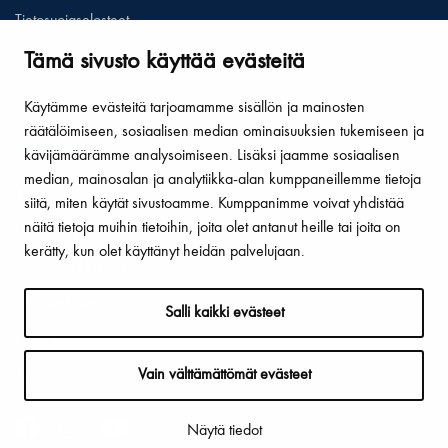
Tietosuojaselosteet
Tämä sivusto käyttää evästeitä
Näytä omat evästeasetukseni
© 2026 Hämeenlinnan kaupunki
Käytämme evästeitä tarjoamamme sisällön ja mainosten
räätälöimiseen, sosiaalisen median ominaisuuksien tukemiseen ja
Oikopolut
kävijämäärämme analysoimiseen. Lisäksi jaamme sosiaalisen
median, mainosalan ja analytiikka-alan kumppaneillemme tietoja
Yhteystiedot
siitä, miten käytät sivustoamme. Kumppanimme voivat yhdistää
näitä tietoja muihin tietoihin, joita olet antanut heille tai joita on
Laskutus ja verkkolaskuosoite
kerätty, kun olet käyttänyt heidän palvelujaan.
Toimitilarekisteri
Yritysrekisteri
Salli kaikki evästeet
Palaute
Vain välttämättömät evästeet
Tilaa uutiskirje
Näytä tiedot