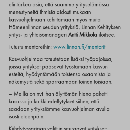
elintärkeä asia, että saamme yrityselämässä
menestyneitä ihmisiä aidosti mukaan
kasvuohjelmaan kehittämään myös muita
Hämeenlinnan seudun yrityksiä, Linnan Kehityksen
yritys- ja yhteisömanageri
Antti Mikkola
iloitsee.
Tutustu mentoreihin:
www.linnan.fi/mentorit
Kasvuohjelmaa toteutetaan lisäksi työpajoissa,
joissa yritykset pääsevät työstämään kasvun
esteitä, hyödyntämään toistensa osaamista ja
näkemystä sekä sparraamaan toinen toisiaan.
– Meillä on nyt ihan älyttömän hieno paketti
kasassa ja kaikki edellytykset siihen, että
saadaan yrityksiämme kasvuohjelman avulla
isosti eteenpäin.
Kiihdytyssarjaan valittiin seuraavat yritykset: