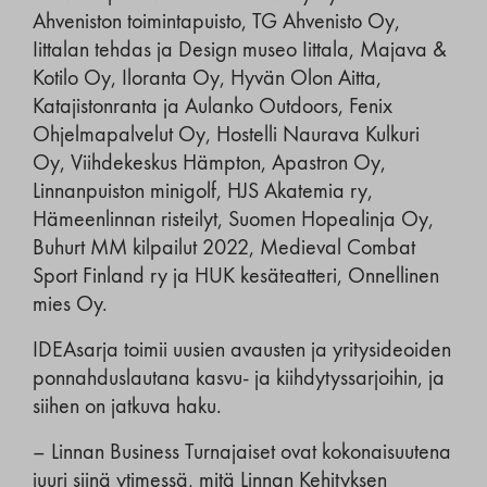
Ahveniston toimintapuisto, TG Ahvenisto Oy,
Iittalan tehdas ja Design museo Iittala, Majava &
Kotilo Oy, Iloranta Oy, Hyvän Olon Aitta,
Katajistonranta ja Aulanko Outdoors, Fenix
Ohjelmapalvelut Oy, Hostelli Naurava Kulkuri
Oy, Viihdekeskus Hämpton, Apastron Oy,
Linnanpuiston minigolf, HJS Akatemia ry,
Hämeenlinnan risteilyt, Suomen Hopealinja Oy,
Buhurt MM kilpailut 2022, Medieval Combat
Sport Finland ry ja HUK kesäteatteri, Onnellinen
mies Oy.
IDEAsarja toimii uusien avausten ja yritysideoiden
ponnahduslautana kasvu- ja kiihdytyssarjoihin, ja
siihen on jatkuva haku.
– Linnan Business Turnajaiset ovat kokonaisuutena
juuri siinä ytimessä, mitä Linnan Kehityksen