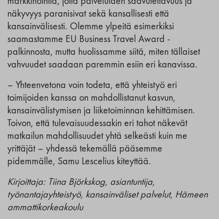
markkinointia, jotta palveluiden saavutettavuus ja
näkyvyys paranisivat sekä kansallisesti että
kansainvälisesti. Olemme ylpeitä esimerkiksi
saamastamme EU Business Travel Award -
palkinnosta, mutta huolissamme siitä, miten tällaiset
vahvuudet saadaan paremmin esiin eri kanavissa.
– Yhteenvetona voin todeta, että yhteistyö eri
toimijoiden kanssa on mahdollistanut kasvun,
kansainvälistymisen ja liiketoiminnan kehittämisen.
Toivon, että tulevaisuudessakin eri tahot näkevät
matkailun mahdollisuudet yhtä selkeästi kuin me
yrittäjät – yhdessä tekemällä pääsemme
pidemmälle, Samu Lescelius kiteyttää.
Kirjoittaja: Tiina Björkskog, asiantuntija,
työnantajayhteistyö, kansainväliset palvelut
,
Hämeen
ammattikorkeakoulu