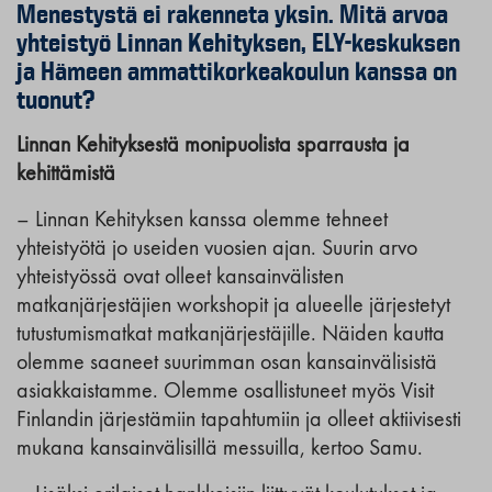
Menestystä ei rakenneta yksin. Mitä arvoa
yhteistyö Linnan Kehityksen, ELY-keskuksen
ja Hämeen ammattikorkeakoulun kanssa on
tuonut?
Linnan Kehityksestä monipuolista sparrausta ja
kehittämistä
– Linnan Kehityksen kanssa olemme tehneet
yhteistyötä jo useiden vuosien ajan. Suurin arvo
yhteistyössä ovat olleet kansainvälisten
matkanjärjestäjien workshopit ja alueelle järjestetyt
tutustumismatkat matkanjärjestäjille. Näiden kautta
olemme saaneet suurimman osan kansainvälisistä
asiakkaistamme. Olemme osallistuneet myös Visit
Finlandin järjestämiin tapahtumiin ja olleet aktiivisesti
mukana kansainvälisillä messuilla, kertoo Samu.