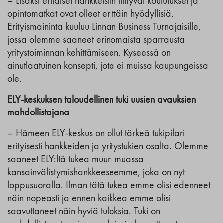
– Lisäksi erilaiset hankkeisiin liittyvät koulutukset ja
opintomatkat ovat olleet erittäin hyödyllisiä.
Erityismaininta kuuluu Linnan Business Turnajaisille,
jossa olemme saaneet erinomaista sparrausta
yritystoiminnan kehittämiseen. Kyseessä on
ainutlaatuinen konsepti, jota ei muissa kaupungeissa
ole.
ELY-keskuksen taloudellinen tuki uusien avauksien
mahdollistajana
– Hämeen ELY-keskus on ollut tärkeä tukipilari
erityisesti hankkeiden ja yritystukien osalta. Olemme
saaneet ELY:ltä tukea muun muassa
kansainvälistymishankkeeseemme, joka on nyt
loppusuoralla. Ilman tätä tukea emme olisi edenneet
näin nopeasti ja ennen kaikkea emme olisi
saavuttaneet näin hyviä tuloksia. Tuki on