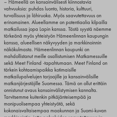
– Hämeellä on kansainvälisesti kiinnostavia
vahvuuksia: puhdas luonto, historia, kulttuuri,
turvallisuus ja lähiruoka. Myös saavutettavuus on
erinomainen. Alueellamme on potentiaalia kilpailla
matkailussa jopa Lapin kanssa. Tästä syystä näemme
tärkeänä myös yhteistyön Hämeenlinnan kaupungin
kanssa, alueellisen näkyvyyden ja markkinoinnin
näkökulmasta. Hämeenlinnan kaupunki on
mahdollistanut meille osallistumisen Matkamessuille
sekä Meet Finland -tapahtumaan. Meet Finland on
tärkein kohtaamispaikka kotimaisille
matkailupalvelujen tarjoajille ja kansainvälisille
matkanjärjestäjille Suomessa. Tämä on ollut erittäin
onnistunut avaus kansainvälistymisen kannalta.
Tarvitsemme kuitenkin pitkäjänteisempää ja
monipuolisempaa yhteistyötä, sekä
kokonaisvaltaisempaa maakunnan ja Suomi-kuvan