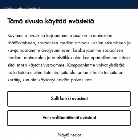
Tietosuojaselosteet
Tämä sivusto käyttää evästeitä
Näytä omat evästeasetukseni
© 2026 Hämeenlinnan kaupunki
Käytämme evästeitä tarjoamamme sisällön ja mainosten
räätälöimiseen, sosiaalisen median ominaisuuksien tukemiseen ja
Oikopolut
kävijämäärämme analysoimiseen. Lisäksi jaamme sosiaalisen
median, mainosalan ja analytiikka-alan kumppaneillemme tietoja
Yhteystiedot
siitä, miten käytät sivustoamme. Kumppanimme voivat yhdistää
näitä tietoja muihin tietoihin, joita olet antanut heille tai joita on
Laskutus ja verkkolaskuosoite
kerätty, kun olet käyttänyt heidän palvelujaan.
Toimitilarekisteri
Yritysrekisteri
Salli kaikki evästeet
Palaute
Vain välttämättömät evästeet
Tilaa uutiskirje
Näytä tiedot