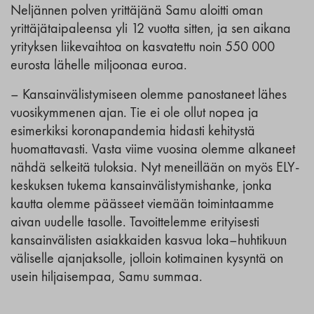
Neljännen polven yrittäjänä Samu aloitti oman
yrittäjätaipaleensa yli 12 vuotta sitten, ja sen aikana
yrityksen liikevaihtoa on kasvatettu noin 550 000
eurosta lähelle miljoonaa euroa.
– Kansainvälistymiseen olemme panostaneet lähes
vuosikymmenen ajan. Tie ei ole ollut nopea ja
esimerkiksi koronapandemia hidasti kehitystä
huomattavasti. Vasta viime vuosina olemme alkaneet
nähdä selkeitä tuloksia. Nyt meneillään on myös ELY-
keskuksen tukema kansainvälistymishanke, jonka
kautta olemme päässeet viemään toimintaamme
aivan uudelle tasolle. Tavoittelemme erityisesti
kansainvälisten asiakkaiden kasvua loka–huhtikuun
väliselle ajanjaksolle, jolloin kotimainen kysyntä on
usein hiljaisempaa, Samu summaa.