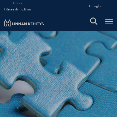
Tutustu
In English
Hämeenlinna.fi:hin
Linnan Kehitys Oy