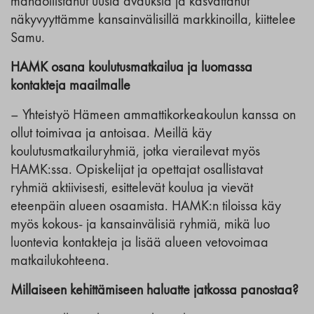
mahdollistanut uusia avauksia ja kasvattanut
näkyvyyttämme kansainvälisillä markkinoilla, kiittelee
Samu.
HAMK osana koulutusmatkailua ja luomassa
kontakteja maailmalle
– Yhteistyö Hämeen ammattikorkeakoulun kanssa on
ollut toimivaa ja antoisaa. Meillä käy
koulutusmatkailuryhmiä, jotka vierailevat myös
HAMK:ssa. Opiskelijat ja opettajat osallistavat
ryhmiä aktiivisesti, esittelevät koulua ja vievät
eteenpäin alueen osaamista. HAMK:n tiloissa käy
myös kokous- ja kansainvälisiä ryhmiä, mikä luo
luontevia kontakteja ja lisää alueen vetovoimaa
matkailukohteena.
Millaiseen kehittämiseen haluatte jatkossa panostaa?